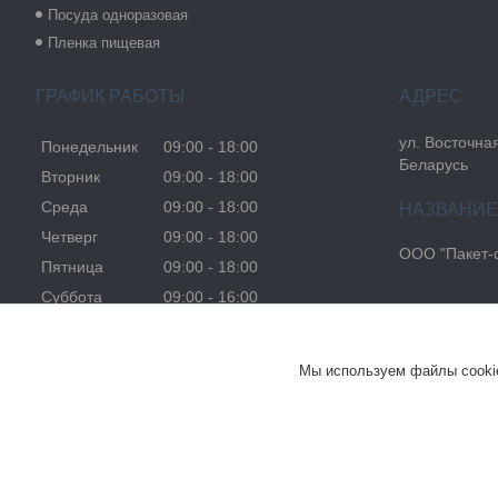
Посуда одноразовая
Пленка пищевая
ГРАФИК РАБОТЫ
ул. Восточная
Понедельник
09:00
18:00
Беларусь
Вторник
09:00
18:00
Среда
09:00
18:00
Четверг
09:00
18:00
ООО "Пакет-
Пятница
09:00
18:00
Суббота
09:00
16:00
Воскресенье
Выходной
Мы используем файлы cookie
Пакет Пакет с логотипом Фирменный пакет Пакет с печатью