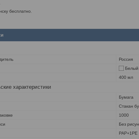
.
инску бесплатно.
ки
дитель
Россия
Белый
400 мл
ские характеристики
Бумага
Стакан б
аковке
1000
иси
Без рисун
PAP+1PE