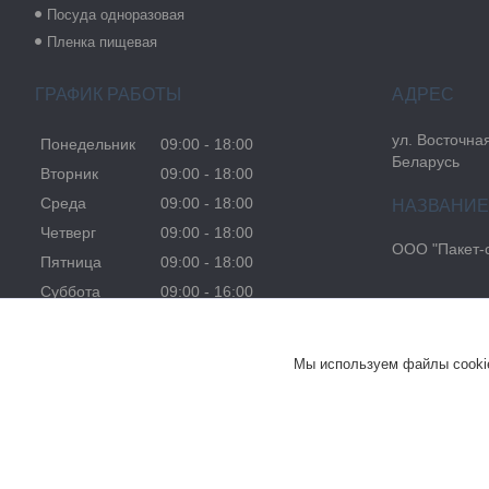
Посуда одноразовая
Пленка пищевая
ГРАФИК РАБОТЫ
ул. Восточная
Понедельник
09:00
18:00
Беларусь
Вторник
09:00
18:00
Среда
09:00
18:00
Четверг
09:00
18:00
ООО "Пакет-
Пятница
09:00
18:00
Суббота
09:00
16:00
Воскресенье
Выходной
Мы используем файлы cookie
Пакет Пакет с логотипом Фирменный пакет Пакет с печатью