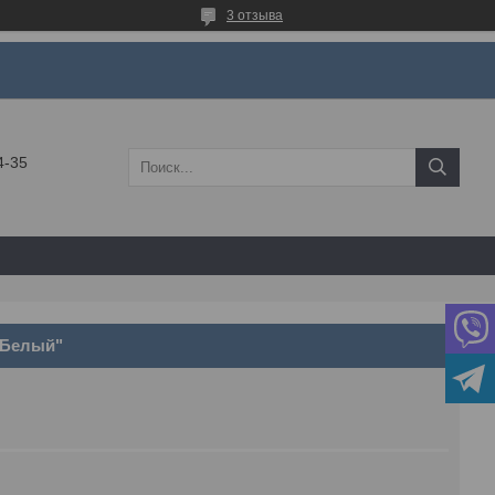
3 отзыва
4-35
"Белый"